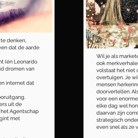
te denken,
en dat de aarde
Wil je als marke
ht (én Leonardo
ook
merkverhale
ijd dromen van
volstaat het niet
overtuigen. Je w
n internet dat
mensen herkenne
doorvertellen. Al
oruitgang.
voor een enorme 
rs uit de
elke dag wel ho
j het Agentschap
daarvan zijn corr
egint met
strategisch ond
even snel als ze 