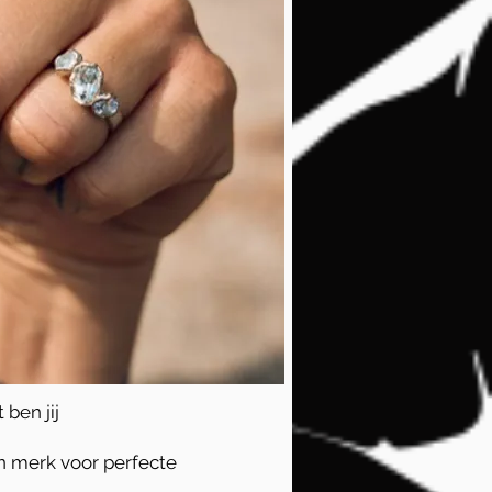
ben jij
n merk voor perfecte