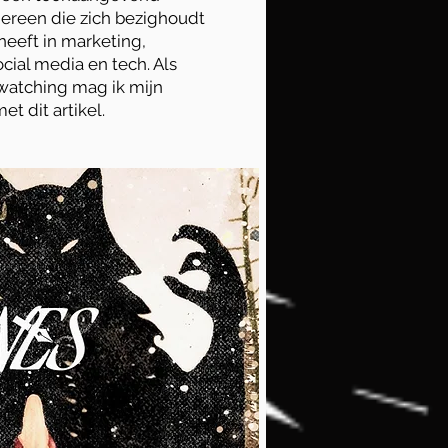
dereen die zich bezighoudt
heeft in marketing,
cial media en tech. Als
watching mag ik mijn
t dit artikel.