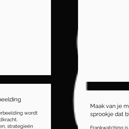
beelding
Maak van je m
erbeelding wordt
sprookje dat b
dkracht.
en, strategieën
Frankwatching i