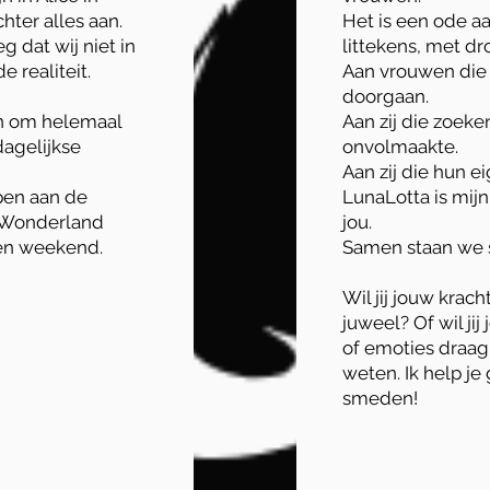
ter alles aan.
Het is een ode a
g dat wij niet in
littekens, met dr
e realiteit.
Aan vrouwen die 
doorgaan.
n om helemaal
Aan zij die zoeke
dagelijkse
onvolmaakte.
Aan zij die hun e
pen aan de
LunaLotta is mijn
in Wonderland
jou.
een weekend.
Samen staan we s
Wil jij jouw krach
juweel? Of wil ji
of emoties draa
weten. Ik help je
smeden!