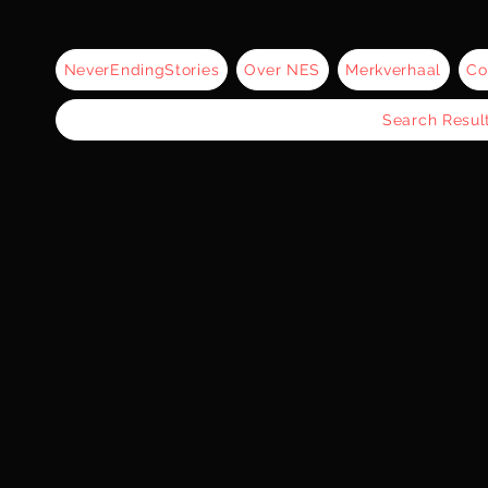
NeverEndingStories
Over NES
Merkverhaal
Co
Search Resul