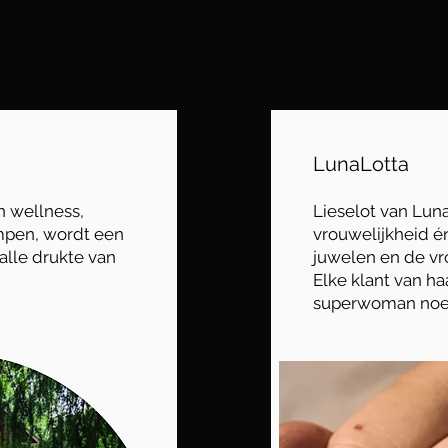
LunaLotta
n wellness,
Lieselot van Lun
mpen, wordt een
vrouwelijkheid én
lle drukte van
juwelen en de v
Elke klant van h
superwoman no