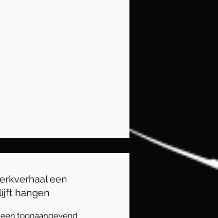
erkverhaal een
lijft hangen
s een toonaangevend