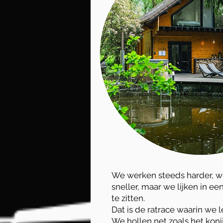
We werken steeds harder, w
sneller, maar we lijken in ee
te zitten.
Dat is de ratrace waarin we l
We hollen net zoals het konij