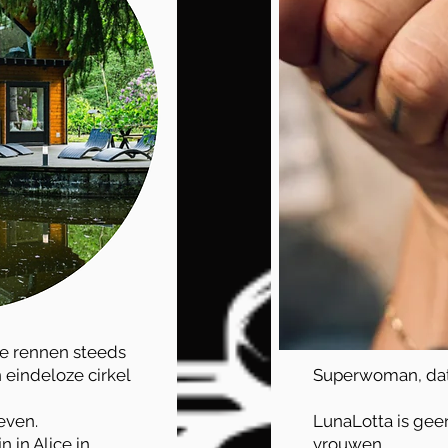
e rennen steeds
n eindeloze cirkel
Superwoman, dat 
even.
LunaLotta is gee
n in Alice in
vrouwen.