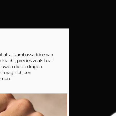
aLotta is ambassadrice van
 kracht, precies zoals haar
rouwen die ze dragen.
aar mag zich een
emen.