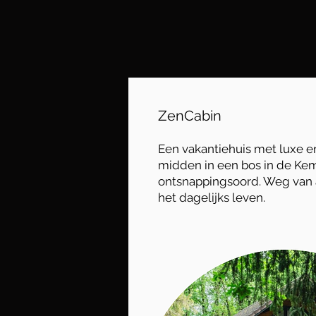
ZenCabin
Een vakantiehuis met luxe e
midden in een bos in de Ke
ontsnappingsoord. Weg van a
het dagelijks leven.