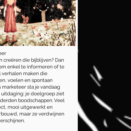
teer
n
creëren die bijblijven? Dan
 om enkel te informeren of te
il verhalen maken die
n, voelen en spontaan
s marketeer sta je vandaag
uitdaging: je doelgroep ziet
nderden boodschappen. Veel
ect, mooi uitgewerkt en
erbouwd, maar ze verdwijnen
verschijnen.